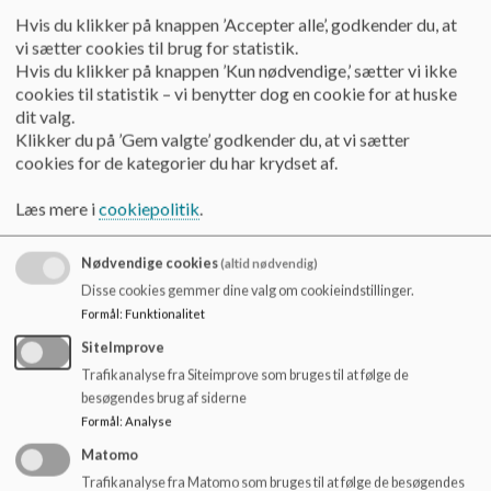
o
Hvis du klikker på knappen ’Accepter alle’, godkender du, at
l
Referat 20.09.22
vi sætter cookies til brug for statistik.
d
Hvis du klikker på knappen ’Kun nødvendige,’ sætter vi ikke
e
cookies til statistik – vi benytter dog en cookie for at huske
t
Referat 25.10.22
dit valg.
Klikker du på ’Gem valgte’ godkender du, at vi sætter
cookies for de kategorier du har krydset af.
Referat 24.11.22
Læs mere i
cookiepolitik
.
Nødvendige cookies
(altid nødvendig)
Referat 24.01.22
Disse cookies gemmer dine valg om cookieindstillinger.
Formål
:
Funktionalitet
Referat 21.02.23
SiteImprove
Trafikanalyse fra Siteimprove som bruges til at følge de
besøgendes brug af siderne
Formål
:
Analyse
Bilag til Referat 21.02.23 - Høringsmateriale skolebestyrelser januar 2023
Matomo
Trafikanalyse fra Matomo som bruges til at følge de besøgendes