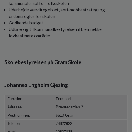
o
kommunale mål for folkeskolen
l
Udarbejde værdiregelsæt, anti-mobbestrategi og
d
ordensregler for skolen
e
Godkende budget
t
Udtale sig til kommunalbestyrelsen ift. en række
lovbestemte områder
Skolebestyrelsen på Gram Skole
Johannes Engholm Gjesing
Funktion:
Formand
Adresse:
Præstegården 2
Postnummer:
6510 Gram
Telefon:
74822622
Mobil:
29807838