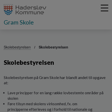
Gram Skole
G
å
Skolebestyrelsen
Skolebestyrelsen
t
i
Skolebestyrelsen
l
h
o
v
Skolebestyrelsen på Gram Skole har blandt andet til opgave
e
at:
d
Lave principper for en lang række lovbestemte områder på
i
n
skolen
d
Føre tilsyn med skolens virksomhed, fx. om
h
principperne efterleves og i forhold til nationale og