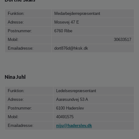
Funktion:
Medarbejderrepræsentant
Adresse:
Mosevej 47 E
Postnummer:
6760 Ribe
Mobil:
30633517
Emailadresse:
dort876d@hksk.dk
Nina Juhl
Funktion:
Ledelsesrepræsentant
Adresse:
Aarøsundvej 53 A
Postnummer:
6100 Haderslev
Mobil:
40491575
Emailadresse:
niju@haderslev.dk