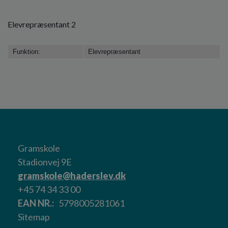
Elevrepræsentant 2
Funktion:
Elevrepræsentant
Gramskole
Stadionvej 9E
gramskole@haderslev.dk
+45 74 34 33 00
EAN NR.
5798005281061
Sitemap