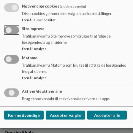
Nødvendige cookies
Adresse:
Haderslevvej 1
(altid nødvendig)
Disse cookies gemmer dine valg om cookieindstillinger.
Postnummer:
6510 Gram
Formål
:
Funktionalitet
Mobil:
25317214
SiteImprove
Emailadresse:
kari4017@gmail.com
Trafikanalyse fra Siteimprove som bruges til at følge de
besøgendes brug af siderne
Formål
:
Analyse
Iben Tut Heidemann Skriver
Matomo
Trafikanalyse fra Matomo som bruges til at følge de besøgendes
brug af siderne.
Funktion:
Medarbejderrepræsentant
Formål
:
Analyse
Adresse:
Lokes Ager 13
Postnummer:
6000 Kolding
Aktiver/deaktivér alle
Mobil:
25305868
Brug denne kontakt til at aktivere/deaktivere alle apps.
Emailadresse:
iben4477@hksk.dk
Kun nødvendige
Accepter valgte
Accepter alle
Dorthe Skals