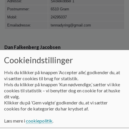
Adresse:
Skolekobbel 1
Postnummer:
6510 Gram
Mobil:
24295037
Emailadresse:
tennadyring@gmail.com
Dan Falkenberg Jacobsen
Cookieindstillinger
Funktion:
Specialklasserepræsentant
Adresse:
Dæmningen 6
Hvis du klikker på knappen ’Accepter alle’, godkender du, at
Postnummer:
6500 Vojens
vi sætter cookies til brug for statistik.
Hvis du klikker på knappen ’Kun nødvendige,’ sætter vi ikke
Mobil:
23864768
cookies til statistik – vi benytter dog en cookie for at huske
Emailadresse:
supersmartedan@icloud.com
dit valg.
Klikker du på ’Gem valgte’ godkender du, at vi sætter
cookies for de kategorier du har krydset af.
Karina Øhrstrøm Juul
Læs mere i
cookiepolitik
.
Funktion:
1. suppleant