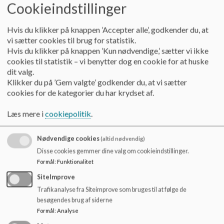
Engagement
Cookieindstillinger
Derudover er vi mulighedernes SFO, hvor vi vægter
Hvis du klikker på knappen ’Accepter alle’, godkender du, at
medbestemmelse, selvstændighed og det frie valg. Vi tror på,
vi sætter cookies til brug for statistik.
at den frie leg udvikler børnene og sætter deres sociale
Hvis du klikker på knappen ’Kun nødvendige,’ sætter vi ikke
kompetencer og “jeg”ets udvikling i højsæde.
cookies til statistik – vi benytter dog en cookie for at huske
dit valg.
Klikker du på ’Gem valgte’ godkender du, at vi sætter
Åbningstider
cookies for de kategorier du har krydset af.
Morgen
Eftermiddag
Læs mere i
cookiepolitik
.
Mandag
06.30 - 08.00
13.00 - 16.30
Tirsdag
06.30 - 08.00
13.00 - 16.30
Nødvendige cookies
(altid nødvendig)
Disse cookies gemmer dine valg om cookieindstillinger.
Onsdag
06.30 - 08.00
13.00 - 16.30
Formål
:
Funktionalitet
Torsdag
06.30 - 08.00
13.00 - 16.30
SiteImprove
Fredag
06.30 - 08.00
13.00 - 16.30
Trafikanalyse fra Siteimprove som bruges til at følge de
besøgendes brug af siderne
Besked ved sygdom og fri
Formål
:
Analyse
Hvis dit barn har fri eller er syg, er det vigtigt, at du giver