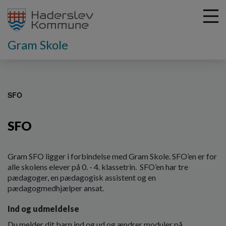
Gram Skole
G
å
SFO
t
i
SFO
l
h
o
v
Gram SFO ligger i forbindelse med Gram Skole. SFO’en er for
e
alle skolens elever på 0. - 4. klassetrin. SFO’en har tre
d
pædagoger, en pædagogisk assistent og en
i
pædagogmedhjælper ansat.
n
Ind og udmeldelse
d
h
Du melder dit barn ind og ud og ændrer moduler på