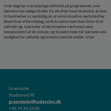
Hver dag har vi en planlagt aktivitet på programmet, som
børnene kan vælge til eller fra alt efter hvad de ønsker at lave.
Vi bestræber os samtidig på, at vores kreative værksted har
åbent hver eftermiddag, så de kreative børn kan få lov til at
udfolde sig. I perioder vil det kreative værksted være
temabestemt af de voksne, og til andre tider får børnene selv
mulighed for udfolde sig kreativt med de midler, vi har.
Gramskole
Stadionvej 9E
gramskole@haderslev.dk
+45 74 34 33 00