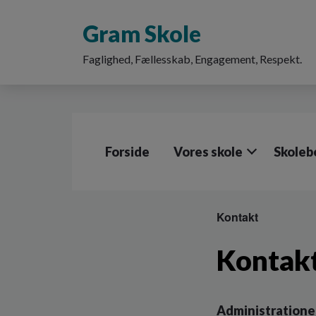
G
å
Gram Skole
t
i
Faglighed, Fællesskab, Engagement, Respekt.
l
h
o
v
e
d
Forside
Vores skole
Skoleb
i
n
d
h
o
Kontakt
l
d
Kontak
e
t
Administration