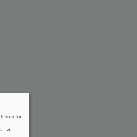
il brug for
k – vi