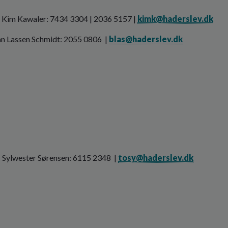
r Kim Kawaler: 7434 3304 | 2036 5157 |
kimk@haderslev.dk
ian Lassen Schmidt: 2055 0806 |
blas@haderslev.dk
 Sylwester Sørensen: 6115 2348 |
tosy@haderslev.dk