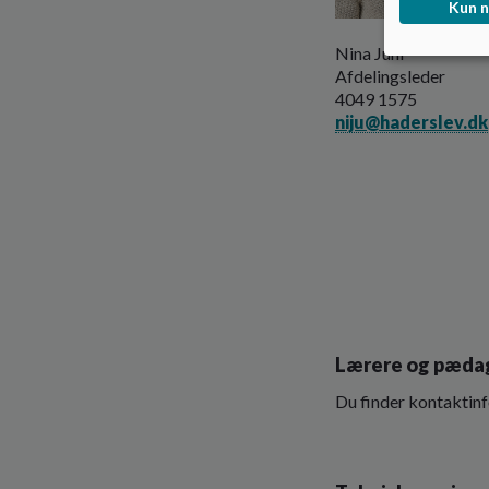
Kun 
Nina Juhl
Afdelingsleder
4049 1575
niju@haderslev.dk
Lærere og pæda
Du finder kontaktin