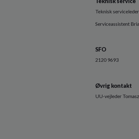
Teknisk service
Teknisk servicelede
Serviceassistent Br
SFO
2120 9693
Øvrig kontakt
UU-vejleder Tomasz