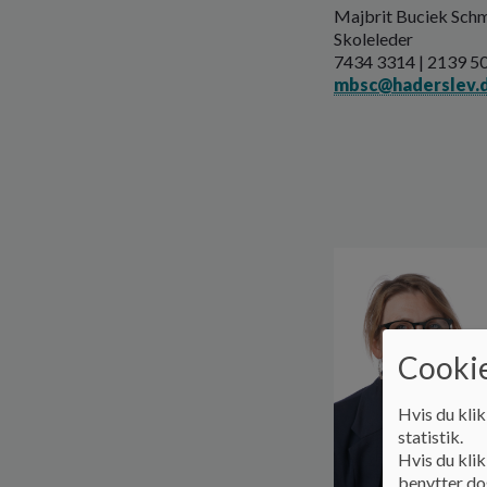
Majbrit Buciek Sch
Skoleleder
7434 3314 | 2139 5
mbsc@haderslev.
Cookie
Hvis du klik
statistik.
Hvis du klik
benytter dog