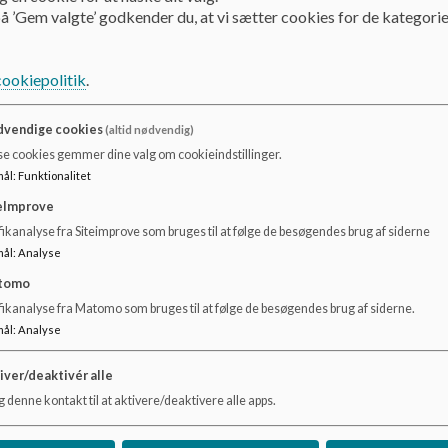
å ’Gem valgte’ godkender du, at vi sætter cookies for de kategorie
t
cookiepolitik
.
vendige cookies
(altid nødvendig)
se cookies gemmer dine valg om cookieindstillinger.
mål
:
Funktionalitet
eImprove
ikanalyse fra Siteimprove som bruges til at følge de besøgendes brug af siderne
mål
:
Analyse
tomo
fikanalyse fra Matomo som bruges til at følge de besøgendes brug af siderne.
mål
:
Analyse
iver/deaktivér alle
 denne kontakt til at aktivere/deaktivere alle apps.