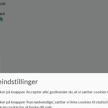
midt
064
dk
indstillinger
ker på knappen ’Accepter alle’, godkender du, at vi sætter cookies t
ker på knappen ’Kun nødvendige,’ sætter vi ikke cookies til statisti
 en cookie for at huske dit valg.