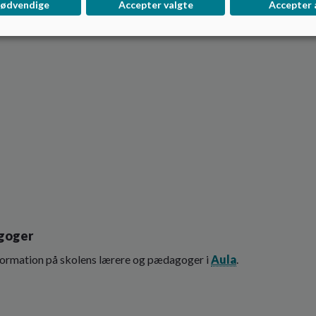
nødvendige
Accepter valgte
Accepter 
goger
formation på skolens lærere og pædagoger i
Aula
.