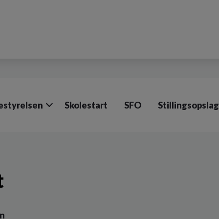
estyrelsen
Skolestart
SFO
Stillingsopslag
t
en