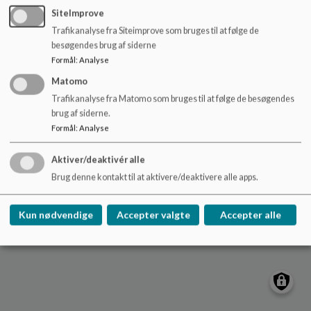
o
SiteImprove
Gramskole
l
Trafikanalyse fra Siteimprove som bruges til at følge de
d
Stadionvej 9E
besøgendes brug af siderne
e
gramskole@haderslev.dk
Formål
:
Analyse
t
+45 74 34 33 00
Matomo
EAN NR.
5798005281061
Trafikanalyse fra Matomo som bruges til at følge de besøgendes
Sitemap
brug af siderne.
Formål
:
Analyse
Aktiver/deaktivér alle
Brug denne kontakt til at aktivere/deaktivere alle apps.
Cookie politik
Kun nødvendige
Accepter valgte
Accepter alle