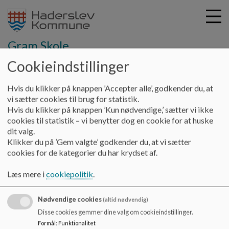
Gram Skole
Cookieindstillinger
G
Hvis du klikker på knappen ’Accepter alle’, godkender du, at
å
Stillingsopslag
vi sætter cookies til brug for statistik.
t
Hvis du klikker på knappen ’Kun nødvendige,’ sætter vi ikke
i
cookies til statistik – vi benytter dog en cookie for at huske
Ledige stillinger
l
dit valg.
h
Klikker du på ’Gem valgte’ godkender du, at vi sætter
o
cookies for de kategorier du har krydset af.
v
Gram Skole har ingen opslåede stillinger lige nu.
e
Læs mere i
cookiepolitik
.
Ønsker du at blive vikar, kan du sende en mail med din
d
ansøgning til gramskole@haderslev.dk.
i
Nødvendige cookies
n
(altid nødvendig)
d
Disse cookies gemmer dine valg om cookieindstillinger.
h
Formål
:
Funktionalitet