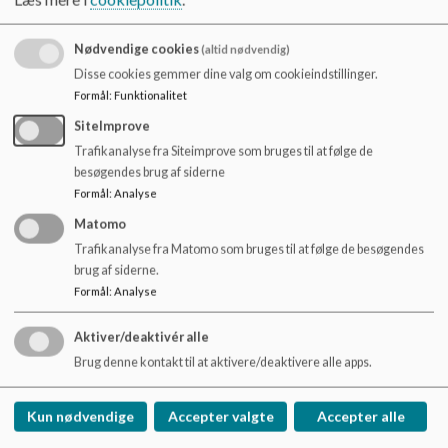
Specialklassernes lokaler ligger side om side med
o
almenklasserne og som resultat ses børnefællesskaber, leg
l
og venskaber på tværs af både årgange og klassetyper.
d
Nødvendige cookies
(altid nødvendig)
e
Disse cookies gemmer dine valg om cookieindstillinger.
t
Formål
:
Funktionalitet
Du finder yderligere information i Gram Skoles
SiteImprove
specialklassefolder nedenunder.
Trafikanalyse fra Siteimprove som bruges til at følge de
besøgendes brug af siderne
Dokumenter
Formål
:
Analyse
Specialklassebeskrivelse
Matomo
Trafikanalyse fra Matomo som bruges til at følge de besøgendes
brug af siderne.
Formål
:
Analyse
Aktiver/deaktivér alle
Gramskole
Brug denne kontakt til at aktivere/deaktivere alle apps.
Stadionvej 9E
gramskole@haderslev.dk
Kun nødvendige
Accepter valgte
Accepter alle
+45 74 34 33 00