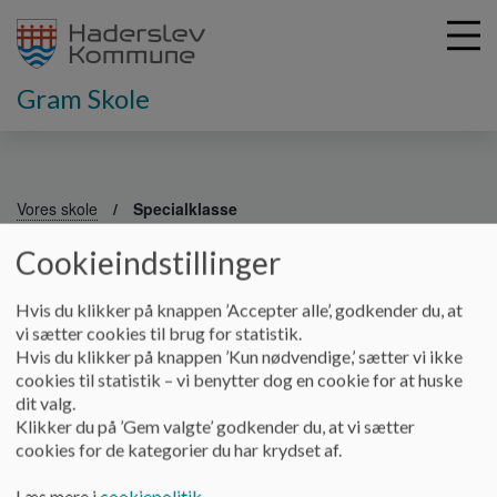
Gram Skole
G
å
Vores skole
Specialklasse
t
i
Cookieindstillinger
Specialklasse
l
h
Hvis du klikker på knappen ’Accepter alle’, godkender du, at
o
vi sætter cookies til brug for statistik.
v
Gram Skole har en specialklasserække, der dækker 0.-9.
Hvis du klikker på knappen ’Kun nødvendige,’ sætter vi ikke
e
elevtrin.
cookies til statistik – vi benytter dog en cookie for at huske
d
dit valg.
Klasserne er ikke årgangsopdelt og hver klasse består af
i
Klikker du på ’Gem valgte’ godkender du, at vi sætter
elever fra 2-3 klassetrin fx. kan 3 elever fra 4. klassetrin og 4
n
cookies for de kategorier du har krydset af.
elever fra 5. klassetrin danne klassen 4-5C.
d
h
Læs mere i
cookiepolitik
.