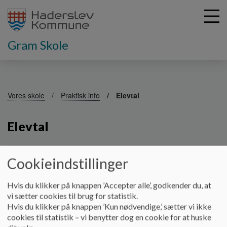
Gram Skole
G
å
Vores skole
Praktisk info
Elevtal
t
i
Elevtal
l
h
o
v
Cookieindstillinger
e
d
Klasse
Antal drenge
Antal piger
Elever ialt
Hvis du klikker på knappen ’Accepter alle’, godkender du, at
i
vi sætter cookies til brug for statistik.
n
0A
13
9
22
Hvis du klikker på knappen ’Kun nødvendige,’ sætter vi ikke
d
1A
11
9
20
cookies til statistik – vi benytter dog en cookie for at huske
h
0-1C
5
0
5