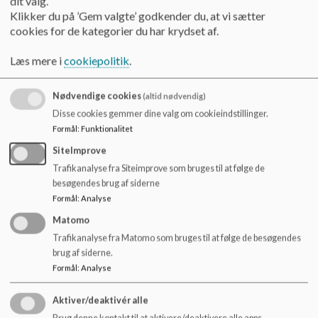
dit valg.
o
Klikker du på ’Gem valgte’ godkender du, at vi sætter
l
2A
17
7
24
cookies for de kategorier du har krydset af.
d
3A
15
13
28
e
2-3C
7
2
9
Læs mere i
cookiepolitik
.
t
4A
10
13
23
Nødvendige cookies
(altid nødvendig)
5A
17
5
22
Disse cookies gemmer dine valg om cookieindstillinger.
4-5C
5
0
5
Formål
:
Funktionalitet
4-5D
2
2
4
SiteImprove
6A
6
9
15
Trafikanalyse fra Siteimprove som bruges til at følge de
7A
13
10
23
besøgendes brug af siderne
8A
3
12
15
Formål
:
Analyse
9A
10
13
23
Matomo
Trafikanalyse fra Matomo som bruges til at følge de besøgendes
6-9C
3
6
9
brug af siderne.
7-9D
5
1
6
Formål
:
Analyse
Total antal elever
142
111
253
Aktiver/deaktivér alle
Brug denne kontakt til at aktivere/deaktivere alle apps.