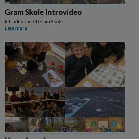
o
l
Gram Skole Introvideo
d
Introduktion til Gram Skole
e
Læs mere
t