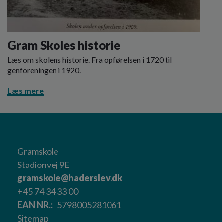
Gram Skoles historie
Læs om skolens historie. Fra opførelsen i 1720 til
genforeningen i 1920.
Læs mere
Gramskole
Stadionvej 9E
gramskole@haderslev.dk
+45 74 34 33 00
EAN NR.
5798005281061
Sitemap