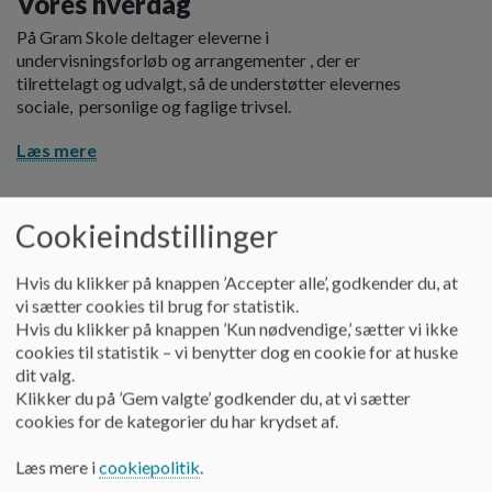
Vores hverdag
På Gram Skole deltager eleverne i
undervisningsforløb og arrangementer , der er
tilrettelagt og udvalgt, så de understøtter elevernes
sociale, personlige og faglige trivsel. ​
Læs mere
Cookieindstillinger
Hvis du klikker på knappen ’Accepter alle’, godkender du, at
vi sætter cookies til brug for statistik.
Hvis du klikker på knappen ’Kun nødvendige,’ sætter vi ikke
cookies til statistik – vi benytter dog en cookie for at huske
dit valg.
Klikker du på ’Gem valgte’ godkender du, at vi sætter
cookies for de kategorier du har krydset af.
Læs mere i
cookiepolitik
.