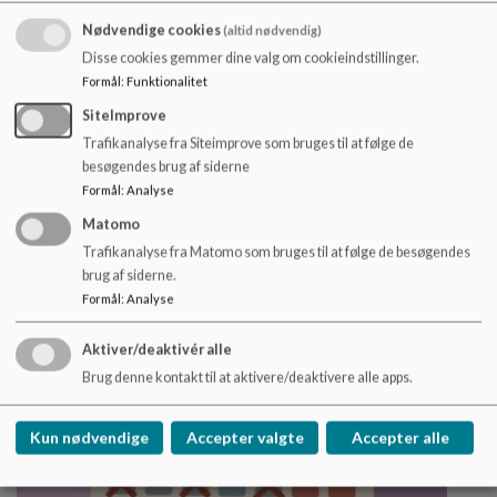
Nødvendige cookies
(altid nødvendig)
Principper, politikker og
Disse cookies gemmer dine valg om cookieindstillinger.
retningslinjer
Formål
:
Funktionalitet
SiteImprove
Her kan du læse om Gram Skoles principper,
politikker og retningslinjer.
Trafikanalyse fra Siteimprove som bruges til at følge de
besøgendes brug af siderne
Læs mere
Formål
:
Analyse
Matomo
Trafikanalyse fra Matomo som bruges til at følge de besøgendes
brug af siderne.
Formål
:
Analyse
Aktiver/deaktivér alle
Brug denne kontakt til at aktivere/deaktivere alle apps.
Kun nødvendige
Accepter valgte
Accepter alle