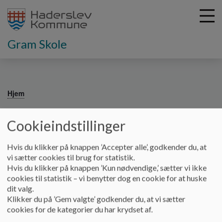
Gram Skole
G
å
Hjem
t
i
Årshjul for skoleåret 2025/26
l
Cookieindstillinger
h
o
Hvis du klikker på knappen ’Accepter alle’, godkender du, at
v
Årshjulene viser de undervisningsforløb og arrangementer,
vi sætter cookies til brug for statistik.
e
som de forskellige klyngeteams og klasser deltager i hvert år.
Hvis du klikker på knappen ’Kun nødvendige,’ sætter vi ikke
d
cookies til statistik – vi benytter dog en cookie for at huske
Arrangementerne og undervisningsforløbene er tilrettelagt
i
dit valg.
og udvalgt, så de understøtter elevernes sociale, personlige
n
Klikker du på ’Gem valgte’ godkender du, at vi sætter
og faglige trivsel.
d
cookies for de kategorier du har krydset af.
h