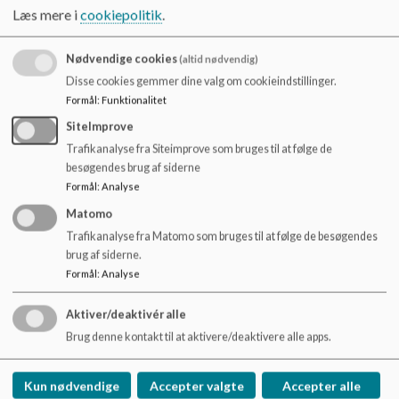
Dokumenter
o
Læs mere i
cookiepolitik
.
l
Årshjul for klynge 1
d
Nødvendige cookies
(altid nødvendig)
e
t
Disse cookies gemmer dine valg om cookieindstillinger.
Årshjul for klynge 2
Formål
:
Funktionalitet
SiteImprove
Trafikanalyse fra Siteimprove som bruges til at følge de
Årshjul for klynge 3
besøgendes brug af siderne
Formål
:
Analyse
Matomo
Årshjul for klynge 4
Trafikanalyse fra Matomo som bruges til at følge de besøgendes
brug af siderne.
Formål
:
Analyse
Aktiver/deaktivér alle
Gramskole
Brug denne kontakt til at aktivere/deaktivere alle apps.
Stadionvej 9E
gramskole@haderslev.dk
Kun nødvendige
Accepter valgte
Accepter alle